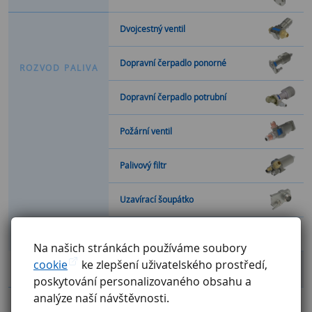
Dvojcestný ventil
Dopravní čerpadlo ponorné
R
O
Z
V
O
D
P
A
L
I
V
A
Dopravní čerpadlo potrubní
Požární ventil
Palivový filtr
Uzavírací šoupátko
Elektromagnetický ventil paliva
Na našich stránkách používáme soubory
cookie
ke zlepšení uživatelského prostředí,
Celkový přehled
poskytování personalizovaného obsahu a
analýze naší návštěvnosti.
Katalog