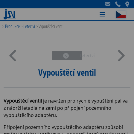
-
-
-
>
Produkce
>
Letectví
>
Vypouštěcí ventil
Letectví
Vypouštěcí ventil
Vypouštěcí ventil
je navržen pro rychlé vypuštění paliva
z nádrží letadla na zemi po připojení pozemního
vypouštěcího adaptéru.
Připojení pozemního vypouštěcího adaptéru způsobí