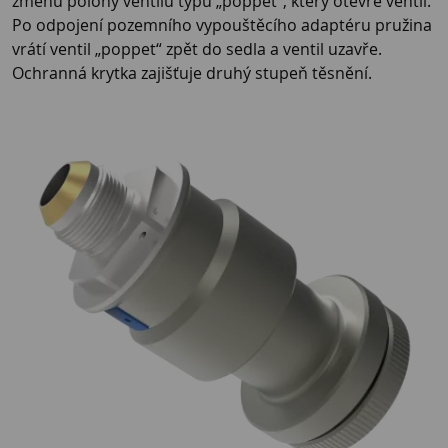
změnu polohy ventilu typu „poppet“, který otevře ventil.
Po odpojení pozemního vypouštěcího adaptéru pružina
vrátí ventil „poppet“ zpět do sedla a ventil uzavře.
Ochranná krytka zajišťuje druhý stupeň těsnění.