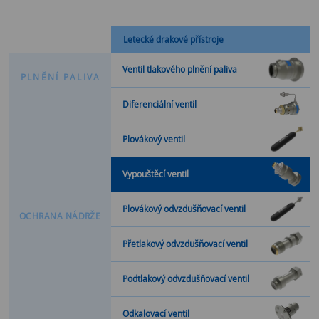
Letecké drakové přístroje
Ventil tlakového plnění paliva
P
L
N
Ě
N
Í
P
A
L
I
V
A
Diferenciální ventil
Plovákový ventil
Vypouštěcí ventil
Plovákový odvzdušňovací ventil
O
C
H
R
A
N
A
N
Á
D
R
Ž
E
Přetlakový odvzdušňovací ventil
Podtlakový odvzdušňovací ventil
Odkalovací ventil