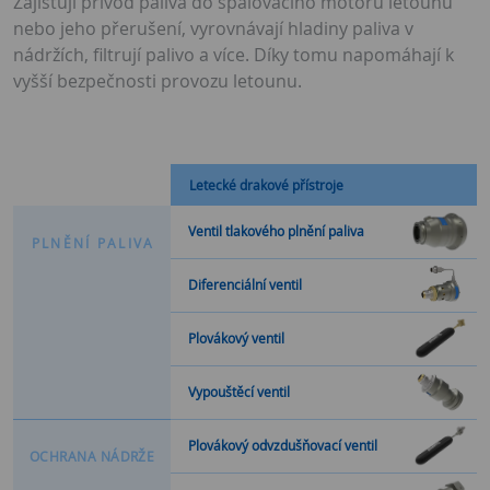
Zajišťují přívod paliva do spalovacího motoru letounu
nebo jeho přerušení, vyrovnávají hladiny paliva v
nádržích, filtrují palivo a více. Díky tomu napomáhají k
vyšší bezpečnosti provozu letounu.
Letecké drakové přístroje
Ventil tlakového plnění paliva
P
L
N
Ě
N
Í
P
A
L
I
V
A
Diferenciální ventil
Plovákový ventil
Vypouštěcí ventil
Plovákový odvzdušňovací ventil
O
C
H
R
A
N
A
N
Á
D
R
Ž
E