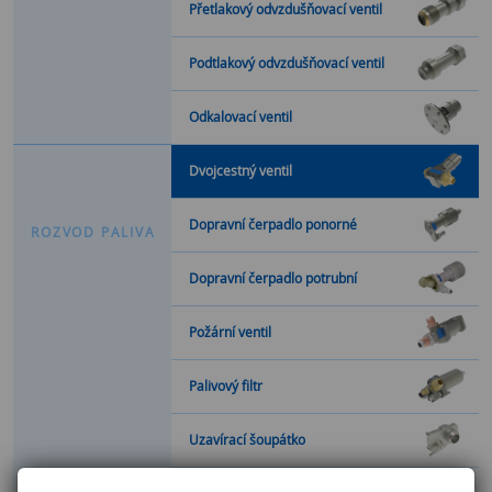
Přetlakový odvzdušňovací ventil
Podtlakový odvzdušňovací ventil
Odkalovací ventil
Dvojcestný ventil
Dopravní čerpadlo ponorné
R
O
Z
V
O
D
P
A
L
I
V
A
Dopravní čerpadlo potrubní
Požární ventil
Palivový filtr
Uzavírací šoupátko