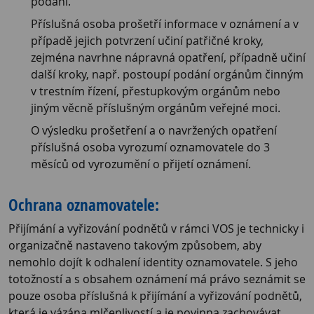
podání.
Příslušná osoba prošetří informace v oznámení a v
případě jejich potvrzení učiní patřičné kroky,
zejména navrhne nápravná opatření, případně učiní
další kroky, např. postoupí podání orgánům činným
v trestním řízení, přestupkovým orgánům nebo
jiným věcně příslušným orgánům veřejné moci.
O výsledku prošetření a o navržených opatření
příslušná osoba vyrozumí oznamovatele do 3
měsíců od vyrozumění o přijetí oznámení.
Ochrana oznamovatele:
Přijímání a vyřizování podnětů v rámci VOS je technicky i
organizačně nastaveno takovým způsobem, aby
nemohlo dojít k odhalení identity oznamovatele. S jeho
totožností a s obsahem oznámení má právo seznámit se
pouze osoba příslušná k přijímání a vyřizování podnětů,
která je vázána mlčenlivostí a je povinna zachovávat