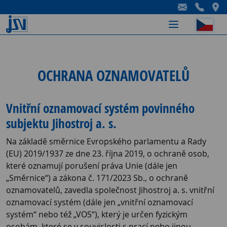
-
-
-
OCHRANA OZNAMOVATELŮ
Vnitřní oznamovací systém povinného
subjektu Jihostroj a. s.
Na základě směrnice Evropského parlamentu a Rady
(EU) 2019/1937 ze dne 23. října 2019, o ochraně osob,
které oznamují porušení práva Unie (dále jen
„Směrnice“) a zákona č. 171/2023 Sb., o ochraně
oznamovatelů, zavedla společnost Jihostroj a. s. vnitřní
oznamovací systém (dále jen „vnitřní oznamovací
systém“ nebo též „VOS“), který je určen fyzickým
osobám, které se v souvislosti s prací nebo jinou