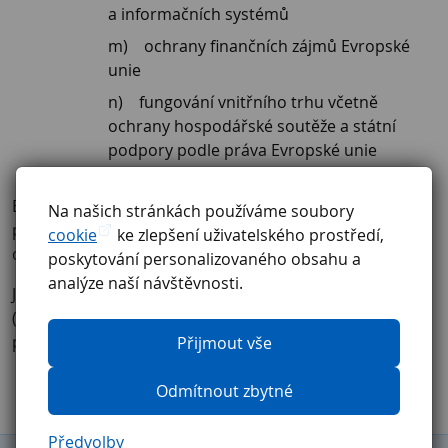
a informačních systémů
ochrany finančních zájmů Evropské
unie
fungování vnitřního trhu včetně
ochrany hospodářské soutěže a státní
podpory podle práva Evropské unie
Bližší informace vztahující se k oznamování porušování
Na našich stránkách používáme soubory
práv EU jsou uvedeny v zákoně č. 171/2023 Sb., o
cookie
ke zlepšení uživatelského prostředí,
ochraně oznamovatelů.
poskytování personalizovaného obsahu a
analýze naší návštěvnosti.
Jihostroj a. s. prohlašuje, že má vydán vnitřní předpis
(směrnici), který kompletně upravuje implementaci
problematiky ochrany oznamovatelů (whistleblowingu).
Přijmout vše
Odmítnout zbytné
Předvolby