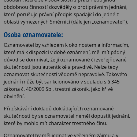
obdobnou činností dozvěděly o protiprávním jednání,
které porušuje právní předpis spadající do jedné z
oblastí vymezených Směrnicí (dále jen „oznamovatel“).
Osoba oznamovatele:
Oznamovatel by vzhledem k okolnostem a informacím,
které má k dispozici v době oznámení, měl mít pádný
důvod se domnívat, že jí oznamované či zveřejňované
skutečnosti jsou autentické a pravdivé. Nelze tedy
oznamovat skutečnosti vědomě nepravdivé. Takovéto
jednání může být sankcionováno v souladu s § 345
zákona č. 40/2009 Sb., trestní zákoník, jako křivé
obvinění.
Při získávání dokladů dokládajících oznamované
skutečnosti by se oznamovatel neměl dopustit jednání,
které by mohlo mít charakter trestného činu.
Oznamovatel by měl jednat ve veřejném zájmu a v