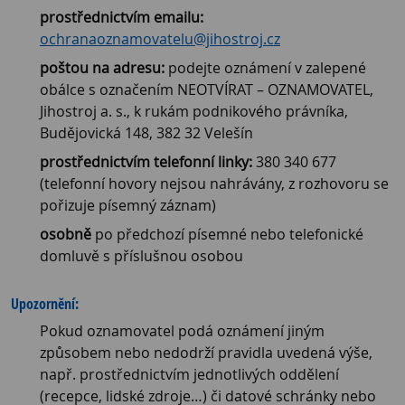
prostřednictvím emailu:
ochranaoznamovatelu@jihostroj.cz
poštou na adresu:
podejte oznámení v zalepené
obálce s označením
NEOTVÍRAT – OZNAMOVATEL
,
Jihostroj a. s.
, k rukám podnikového právníka,
Budějovická 148, 382 32 Velešín
prostřednictvím telefonní linky:
380 340 677
(telefonní hovory nejsou nahrávány, z rozhovoru se
pořizuje písemný záznam)
osobně
po předchozí písemné nebo telefonické
domluvě s příslušnou osobou
Upozornění:
Pokud oznamovatel podá oznámení jiným
způsobem nebo nedodrží pravidla uvedená výše,
např. prostřednictvím jednotlivých oddělení
(recepce, lidské zdroje…) či datové schránky nebo