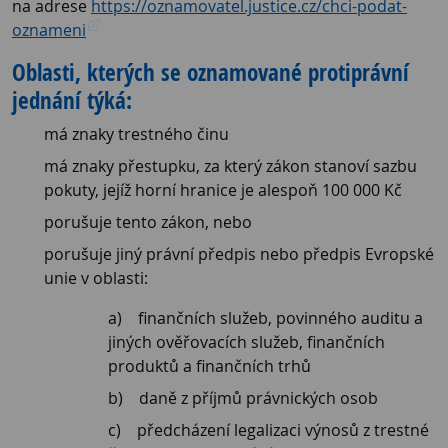
na adrese
https://oznamovatel.justice.cz/chci-podat-
oznameni
Oblasti, kterých se oznamované protiprávní
jednání týká:
má znaky trestného činu
má znaky přestupku, za který zákon stanoví sazbu
pokuty, jejíž horní hranice je alespoň 100 000 Kč
porušuje tento zákon, nebo
porušuje jiný právní předpis nebo předpis Evropské
unie v oblasti:
finančních služeb, povinného auditu a
jiných ověřovacích služeb, finančních
produktů a finančních trhů
daně z příjmů právnických osob
předcházení legalizaci výnosů z trestné