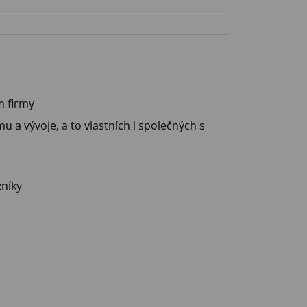
m firmy
 a vývoje, a to vlastních i společných s
zníky