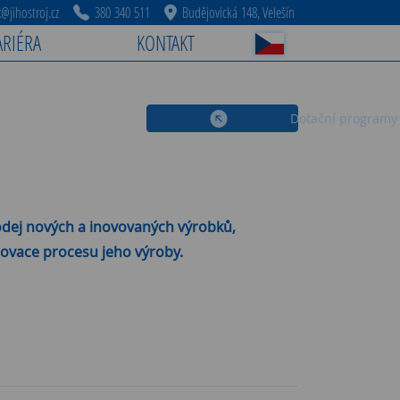
jihostroj.cz
380 340 511
Budějovická 148, Velešín
ARIÉRA
KONTAKT
Dotační programy
dej nových a inovovaných výrobků,
inovace procesu jeho výroby.