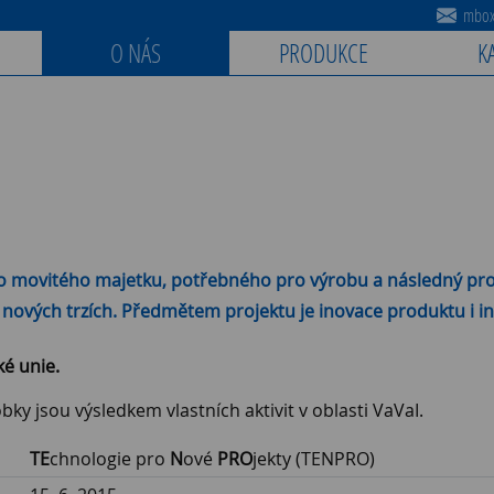
mbox@
O NÁS
PRODUKCE
K
 movitého majetku, potřebného pro výrobu a následný pro
h i nových trzích. Předmětem projektu je inovace produktu i 
é unie.
bky jsou výsledkem vlastních aktivit v oblasti VaVaI.
TE
chnologie pro
N
ové
PRO
jekty (TENPRO)