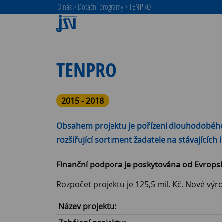
O nás
>
Dotační programy
>
TENPRO
TENPRO
2015 - 2018
Obsahem projektu je pořízení dlouhodobého
rozšiřující sortiment žadatele na stávajícíc
Finanční podpora je poskytována od Evropsk
Rozpočet projektu je 125,5 mil. Kč. Nové výro
Název projektu: