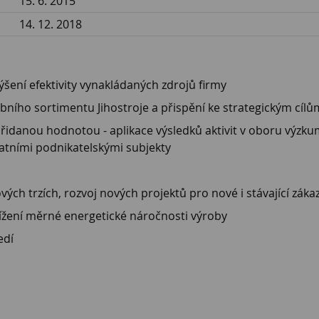
15. 6. 2015
14. 12. 2018
ýšení efektivity vynakládaných zdrojů firmy
ního sortimentu Jihostroje a přispění ke strategickým cílů
idanou hodnotou - aplikace výsledků aktivit v oboru výzkumu
atními podnikatelskými subjekty
vých trzích, rozvoj nových projektů pro nové i stávající záka
nížení měrné energetické náročnosti výroby
edí