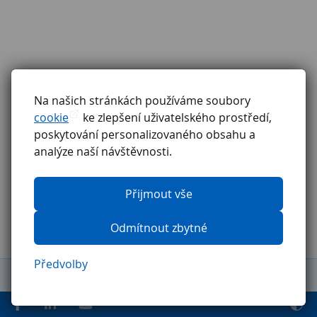
Na našich stránkách používáme soubory
cookie
ke zlepšení uživatelského prostředí,
poskytování personalizovaného obsahu a
analýze naší návštěvnosti.
Přijmout vše
Odmítnout zbytné
Předvolby
Obchodní podmínky
Reklamační řád
GDPR
Etický kodex
Ochrana oznamovatelů
Pravidla pro externí firmy