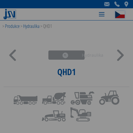
-
-
-
>
Produkce
>
Hydraulika
>
QHD1
Hydraulika
QHD1