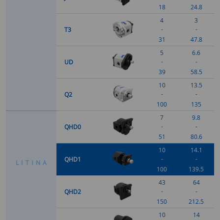
18
24.8
4
3
-
-
T3
31
47.8
5
6.6
-
-
UD
39
58.5
10
13.5
-
-
Q2
100
135
7
9.8
-
-
QHD0
51
80.6
10
14.1
-
-
QHD1
L
I
T
I
N
A
100
139.5
43
64
-
-
QHD2
150
212.5
10
14