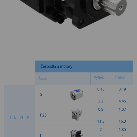
Čerpadla a motory
Výtlak
Průtok
Řada
0.18
0.19
-
-
X
3.2
4.45
0.8
1.07
-
-
P23
H
L
I
N
Í
K
11.8
16.3
2
1.35
-
-
J