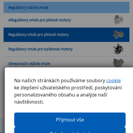
Regulátory otáček vrtule
eRegulátory vrtule pro pístové motory
Regulátory vrtule pro pístové motory
Regulátory vrtule pro turbínové motory
Omezovače otáček vrtule
Vysílače otáček
Na našich stránkách používáme soubory
cookie
ke zlepšení uživatelského prostředí, poskytování
personalizovaného obsahu a analýze naší
návštěvnosti.
Přijmout vše
Obchodní podmínky
Reklamační řád
GDPR
Etický kodex
Ochrana oznamovatelů
Pravidla pro externí firmy