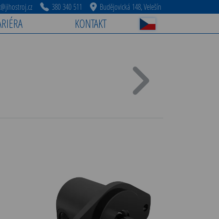
jihostroj.cz
380 340 511
Budějovická 148, Velešín
ARIÉRA
KONTAKT