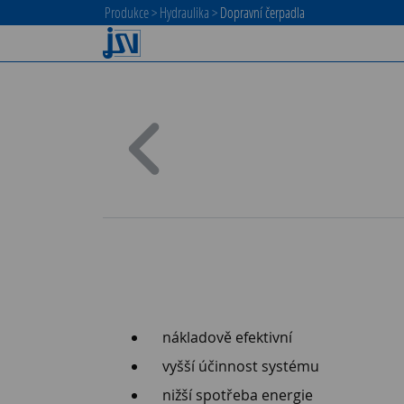
Produkce
>
Hydraulika
>
Dopravní čerpadla
nákladově efektivní
vyšší účinnost systému
nižší spotřeba energie