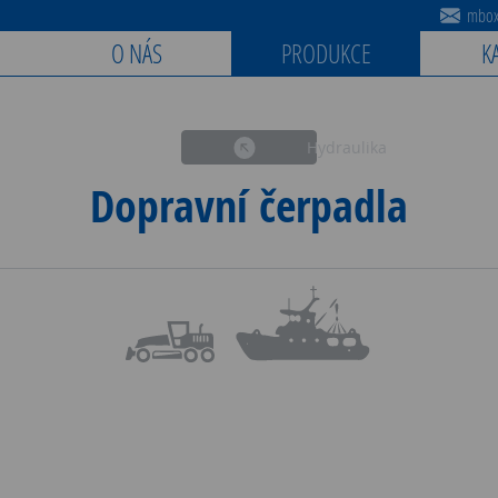
mbox@
O NÁS
PRODUKCE
K
Hydraulika
Dopravní čerpadla