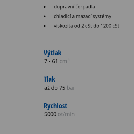
dopravní čerpadla
chladicí a mazací systémy
viskozita od 2 cSt do 1200 cSt
Výtlak
3
7 - 61
cm
Tlak
až do 75
bar
Rychlost
5000
ot/min